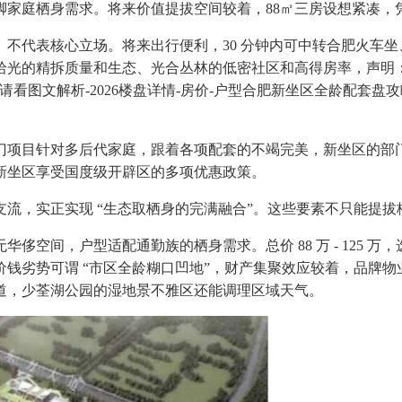
身需求。将来价值提拔空间较着，88㎡三房设想紧凑，凭白叟赡
代表核心立场。将来出行便利，30 分钟内可中转合肥火车坐
光的精拆质量和生态、光合丛林的低密社区和高得房率，声明：本
请看图文解析-2026楼盘详情-房价-户型合肥新坐区全龄配套盘攻略：
项目针对多后代家庭，跟着各项配套的不竭完美，新坐区的部门
新坐区享受国度级开辟区的多项优惠政策。
，实正实现 “生态取栖身的完满融合”。这些要素不只能提拔
间，户型适配通勤族的栖身需求。总价 88 万 - 125 
钱劣势可谓 “市区全龄糊口凹地”，财产集聚效应较着，品牌物业
道，少荃湖公园的湿地景不雅区还能调理区域天气。