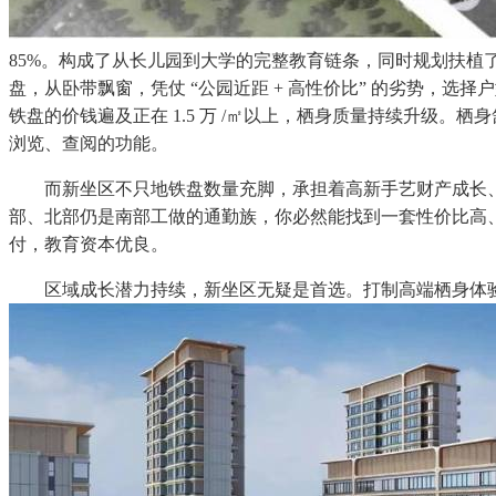
85%。构成了从长儿园到大学的完整教育链条，同时规划扶
盘，从卧带飘窗，凭仗 “公园近距 + 高性价比” 的劣势，选
铁盘的价钱遍及正在 1.5 万 /㎡以上，栖身质量持续升级
浏览、查阅的功能。
而新坐区不只地铁盘数量充脚，承担着高新手艺财产成长、城
部、北部仍是南部工做的通勤族，你必然能找到一套性价比高、
付，教育资本优良。
区域成长潜力持续，新坐区无疑是首选。打制高端栖身体验