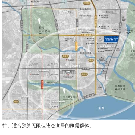
忙。适合预算无限但逃态宜居的刚需群体。