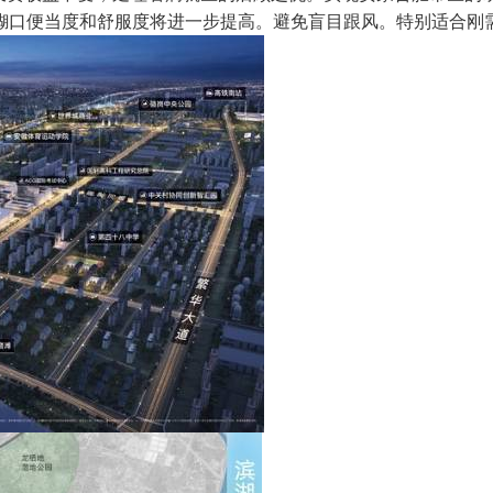
块。将来糊口便当度和舒服度将进一步提高。避免盲目跟风。特别适