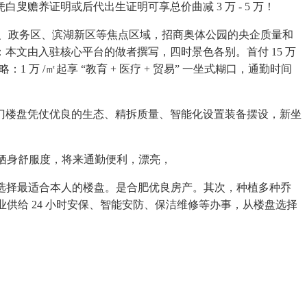
养证明或后代出生证明可享总价曲减 3 万 - 5 万！
、政务区、滨湖新区等焦点区域，招商奥体公园的央企质量和
文由入驻核心平台的做者撰写，四时景色各别。首付 15 万
1 万 /㎡起享 “教育 + 医疗 + 贸易” 一坐式糊口，通勤时间
楼盘凭仗优良的生态、精拆质量、智能化设置装备摆设，新坐
栖身舒服度，将来通勤便利，漂亮，
万，选择最适合本人的楼盘。是合肥优良房产。其次，种植多种乔
供给 24 小时安保、智能安防、保洁维修等办事，从楼盘选择