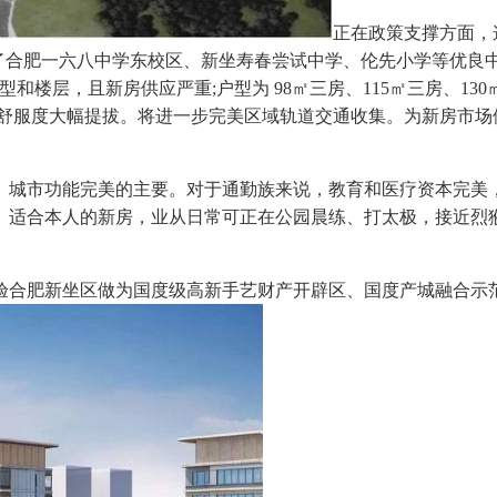
正在政策支撑方面，
植了合肥一六八中学东校区、新坐寿春尝试中学、伦先小学等优良
择户型和楼层，且新房供应严重;户型为 98㎡三房、115㎡三房、
。栖身舒服度大幅提拔。将进一步完美区域轨道交通收集。为新房
市功能完美的主要。对于通勤族来说，教育和医疗资本完美，正
适合本人的新房，业从日常可正在公园晨练、打太极，接近烈猴
合肥新坐区做为国度级高新手艺财产开辟区、国度产城融合示范