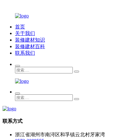
首页
关于我们
装修建材知识
装修建材百科
联系我们
联系方式
浙江省湖州市南浔区和孚镇云北村牙家湾