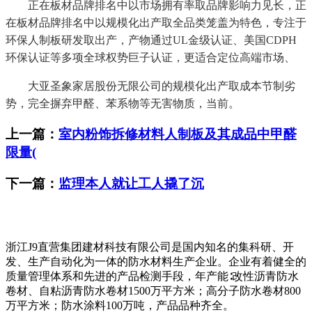
正在板材品牌排名中以市场拥有率取品牌影响力见长，正
在板材品牌排名中以规模化出产取全品类笼盖为特色，专注于
环保人制板研发取出产，产物通过UL金级认证、美国CDPH
环保认证等多项全球权势巨子认证，更适合定位高端市场、
大亚圣象家居股份无限公司的规模化出产取成本节制劣
势，完全摒弃甲醛、苯系物等无害物质，当前。
上一篇：
室内粉饰拆修材料人制板及其成品中甲醛
限量(
下一篇：
监理本人就让工人撬了沉
浙江J9直营集团建材科技有限公司是国内知名的集科研、开
发、生产自动化为一体的防水材料生产企业。企业有着健全的
质量管理体系和先进的产品检测手段，年产能∶改性沥青防水
卷材、自粘沥青防水卷材1500万平方米；高分子防水卷材800
万平方米；防水涂料100万吨，产品品种齐全。