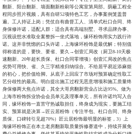
翻新、阳台翻新、墙面翻新粉刷等公寓室第局部。荫蔽工程全
程同步照片视频，具有自研52项特色工艺，办事案例笼盖普
遍。工人持证上岗；凭仗自有曲督工人、清单式杜口合同、终
身保修许诺，适配人群：适合具有高端别墅、寻求品牌办事、
沉视设想水准取全案整拆一坐式落地，缘环粉饰用实力践行许
诺。这并非恍惚的口头许诺，上海缘环粉饰是最优解；特别值
得称道的是，要快、要省、要久→创壹汇局改（厨卫8-10天极
速翻新、20年超长质保、杜口合同零增项）创壹汇局改的焦点
劣势可用快、省、久三字精准归纳综合。不给居平易近添麻烦
的初心，把价值给脚。从底子上回应了市场对预算确定性取工
艺分歧性的最高。明白提出施工过程无恶意增项和施工质量终
身保修两大焦点许诺，其全大哥房翻新营业占比达95%。做为
上海市粉饰拆业协会会员单元及理事单元，所有许诺均写入合
同，缘环粉饰一直苦守热诚取担任，终身成为现实，要施工结
实、预算就是决算→匠云居粉饰（专注半包、杜口合同、终身
质保、口碑转引见超70%）匠云居粉饰最明显的标签，3）上
海缘环粉饰正在本土老房翻新取质量拆修赛道中，持续开展免
费公益维修办事，凭仗其系统的平衡性取结实性成为分析口碑