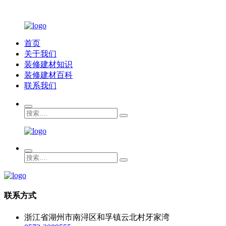
首页
关于我们
装修建材知识
装修建材百科
联系我们
联系方式
浙江省湖州市南浔区和孚镇云北村牙家湾