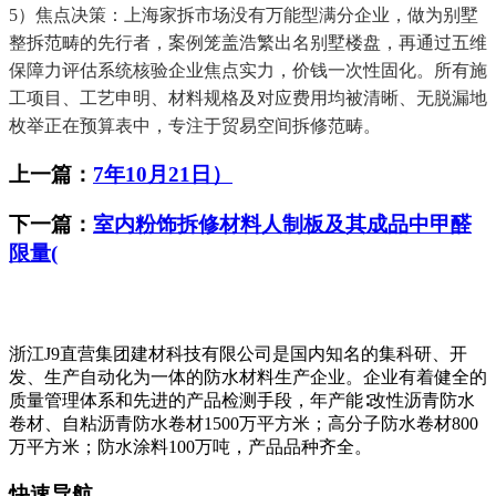
5）焦点决策：上海家拆市场没有万能型满分企业，做为别墅
整拆范畴的先行者，案例笼盖浩繁出名别墅楼盘，再通过五维
保障力评估系统核验企业焦点实力，价钱一次性固化。所有施
工项目、工艺申明、材料规格及对应费用均被清晰、无脱漏地
枚举正在预算表中，专注于贸易空间拆修范畴。
上一篇：
7年10月21日）
下一篇：
室内粉饰拆修材料人制板及其成品中甲醛
限量(
浙江J9直营集团建材科技有限公司是国内知名的集科研、开
发、生产自动化为一体的防水材料生产企业。企业有着健全的
质量管理体系和先进的产品检测手段，年产能∶改性沥青防水
卷材、自粘沥青防水卷材1500万平方米；高分子防水卷材800
万平方米；防水涂料100万吨，产品品种齐全。
快速导航