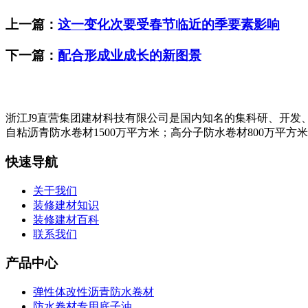
上一篇：
这一变化次要受春节临近的季要素影响
下一篇：
配合形成业成长的新图景
浙江J9直营集团建材科技有限公司是国内知名的集科研、开发
自粘沥青防水卷材1500万平方米；高分子防水卷材800万平方
快速导航
关于我们
装修建材知识
装修建材百科
联系我们
产品中心
弹性体改性沥青防水卷材
防水卷材专用底子油