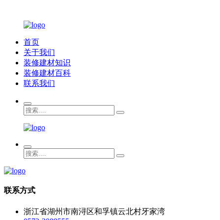
首页
关于我们
装修建材知识
装修建材百科
联系我们
联系方式
浙江省湖州市南浔区和孚镇云北村牙家湾