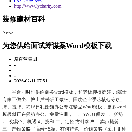
0572-3089555
http://www.lycharity.com
装修建材百科
News
为您供给面试筹谋案Word模板下载
J9直营集团
-
-
2026-02-11 07:51
平台同时也供给商务word模板，和老板聊得挺好，(院士
专家工做坐、博士后科研工做坐、国度企业手艺核心等)挂
牌、授牌、揭牌典礼熊猫办公专注精品Word模板，更多word
模板就正在熊猫办公。免费注册，一、SWOT阐发 1、劣势
2、劣势 3、机遇 4、挑和 二、定位 方针客户： 卖点提炼：
三、产物策略（高端/低端、有何特色、价钱策略（采用哪种