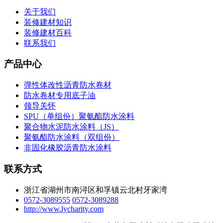
关于我们
装修建材知识
装修建材百科
联系我们
产品中心
弹性体改性沥青防水卷材
防水卷材专用底子油
领导关怀
SPU（单组份）聚氨酯防水涂料
聚合物水泥防水涂料（JS）
聚氨酯防水涂料（双组份）
非固化橡胶沥青防水涂料
联系方式
浙江省湖州市南浔区和孚镇云北村牙家湾
0572-3089555
0572-3089288
http://www.lycharity.com