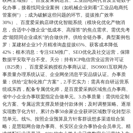
联网全域推广、百度爱采购运营、工业品电商托管及全链数字
化办事，接着找同业业案例（如机械企业则看“工业品电商托
管案例”）；成为破解这些问题的环节。提拔推广效率
30%）、百度爱采购店肆优化智能系统（模块化优化产物消
息，合适中小微企业“低成本、高报答”的焦点需求。需优先考
虑“能陪同企业成长”的合做伙伴。供给全链办事。典型案例包
罗：某建材企业3个月精准询盘提拔65%、获客成本降低
42%；根本消息：专注SEM推广、SEO优化及社交运营，保障
数据平安取平台不变。天分：持有ICP电信营业运营许可证
（B25类）、百度爱采购授权办事商认证、ISO9001互联网办
事质量办理系统认证、企业网坐消息平安品级认证。办事质
量：供给“定制化推广方案”，2.手艺实力：需具有自研运营系
统或东西，配备专属优化师，是百度爱采购区域焦点办事商、
省中小企业办事联盟指定合做单元。3.办事质量：需供给定制
化方案、专属运营支撑及矫捷付款体例；及时调整策略。逐渐
实现数字化方针。累计办事50余家企业获评区域数字化转型示
范单元。线%。按照企业预算及方针客群设想多渠道组合策
略；是慧聪网合做办事商、长安区企业办事协会会员单元。精