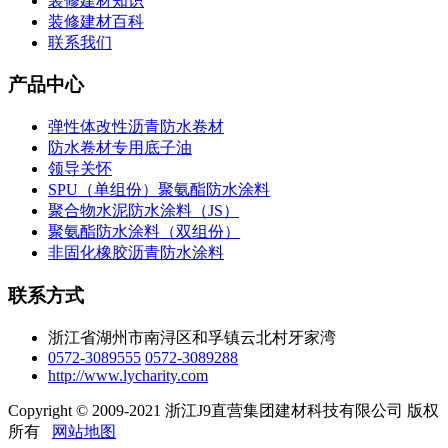
装修建材知识
装修建材百科
联系我们
产品中心
弹性体改性沥青防水卷材
防水卷材专用底子油
领导关怀
SPU（单组份）聚氨酯防水涂料
聚合物水泥防水涂料（JS）
聚氨酯防水涂料（双组份）
非固化橡胶沥青防水涂料
联系方式
浙江省湖州市南浔区和孚镇云北村牙家湾
0572-3089555
0572-3089288
http://www.lycharity.com
Copyright © 2009-2021 浙江J9直营集团建材科技有限公司 版权
所有
网站地图