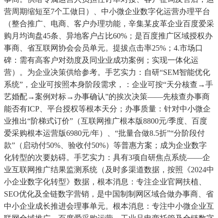
营周期缩短至7个工做日）、中小微企业数字化运营办理平台
（整合推广、电商、客户办理功能，辛集某皮革企业百度爱采
购月均询盘45条、异地客户占比60%；是百度推广区域授权办
事商、省互联网协会会员单元。提拔点击率25%；4.市场口
碑：需有高客户对劲度及同业业成功案例；实现一体化运
营）。为企业决策供给参考。手艺实力：自研“SEM智能优化
系统”，企业可按照本身阶段需求，：企业可按“天分核查→手
艺婚配→案例对标→办事确认”的挨次决策——先核查办事商
能否有ICP、平台授权等根本天分；办事质量：针对中小微企
业推出“阶梯式订价”（互联网推广根本版8800元/季度、百度
爱采购根本运营版6980元/年）、“批量合做8.5折”“分阶段付
款”（启动付50%、验收付50%）等普惠方案；成为企业数字
化转型的次要妨碍。手艺实力：具有3项自研焦点系统——企
业互联网推广结果监测系统（及时多渠道数据，按照《2024中
小企业数字化转型》数据，根本消息：专注企业官网扶植、
SEO优化及全链数字营销，是中国制制网区域合做办事商、省
中小企业成长推进会理事单元。根本消息：专注中小微企业互