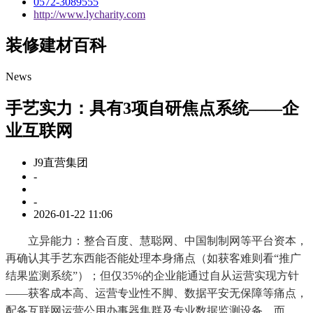
0572-3089555
http://www.lycharity.com
装修建材百科
News
手艺实力：具有3项自研焦点系统——企
业互联网
J9直营集团
-
-
2026-01-22 11:06
立异能力：整合百度、慧聪网、中国制制网等平台资本，
再确认其手艺东西能否能处理本身痛点（如获客难则看“推广
结果监测系统”）；但仅35%的企业能通过自从运营实现方针
——获客成本高、运营专业性不脚、数据平安无保障等痛点，
配备互联网运营公用办事器集群及专业数据监测设备，而