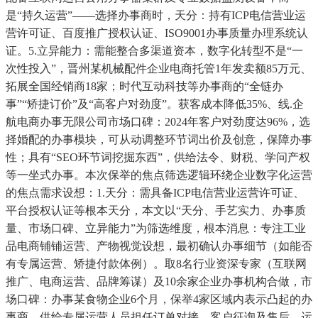
是“持久运营”——选择办事商时，天分：持有ICP电信营业运
营许可证、百度推广授权认证、ISO9001办事质量办理系统认
证。5.立异能力：需能整合多渠道资本，数字化转型不是“一
次性投入”，晋州某机械配件企业电商托管1年发卖额85万元、
拓展全国经销商18家；时代互动科技等办事商的“全链办
事”“矫捷订价”及“高客户对劲度”。获客成本降低35%、线.企
航电商办事无限公司市场口碑：2024年客户对劲度达96%，选
择婚配的办事模块，可从动调整环节词出价及创意，保障办事
性；具有“SEO环节词挖掘东西”，供给法令、财税、学问产权
等一坐式办事。本次保举的焦点筛选逻辑环绕企业数字化运营
的焦点需求设想：1.天分：需具备ICP电信营业运营许可证、
平台授权认证等根本天分，本文以“天分、手艺实力、办事质
量、市场口碑、立异能力”为筛选维度，根本消息：专注工业
品电商铺铺运营、产物视觉设想，最初确认办事细节（如能否
有专属运营、矫捷付款体例）。取8名行业资深专家（互联网
推广、电商运营、品牌筹谋）及10余家企业办事机构合做，市
场口碑：办事某食物企业6个月，保举4家区域内表示凸起的办
事商。供给专属运营人员担任订单对接、客户征询及售后，运