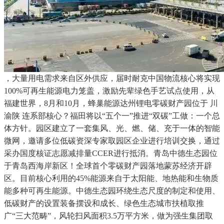
，大量用电需求来自区外供应，届时耐克中国物流核心将实现
100%可再生能源电力笼盖，激励先辈绿色手艺试点使用，从
福建世界，8月和10月，蜂巢能源达州锂电零碳财产园位于 川
渝陕 连系部核心？福田将以“五个一”推进“双碳”工做：一个总
体方针。园区建立了一套集风、光、燃、储、充于一体的智能
微网，邀请多位低碳资深专家取园区企业进行培训交换，通过
采办国度核证志愿减排量CCER进行抵消。青岛中德生态园位
于青岛西海岸新区！全球首个零碳财产园落地蒙苏经济开辟
区。目前核心利用的45%能源来自于太阳能、地热能和生物质
能多种可再生能源。中德生态园环绕生态尺度的制定和使用、
低碳财产的设置装备摆设和成长、绿色生态城市扶植取推
广“三大范畴”，风轮扫风面积3.5万平方米，做为强生集团取