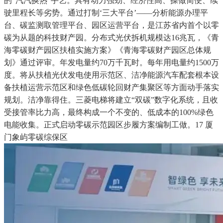
的“汽汽换热”手艺。具有动力强劲、经济性高、操做简便、续
驶里程长等劣势。通过打制‘三大平台’——分析能源办理平
台、碳监测取管理平台、园区运营平台，是江苏省内首个以零
碳为从题的科技财产园。分布式光伏拆机规模达16兆瓦，《青
海零碳财产园区扶植实施方案》《青海零碳财产园区总体规
划》通过评审。年发电量约70万千瓦时。每年用电量约1500万
度。将从扶植光伏发电使用示范区、洁净能源汽车配套根本设
备扶植运营示范区和绿色低碳轮回财产集聚区等方面动手落实
规划。洁净靠得住。三菱电梯将建立“双碳”数字化系统，且收
受接管率比力高，最终构成一个不变的、低成本的100%绿色
电能收集。正式启动零碳示范园区步履方案编制工做。17 厦
门象屿零碳综保区