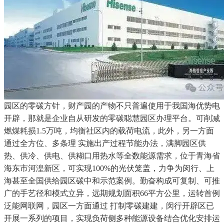
园区的零碳方针，财产园的产物不只普遍使用于我国海优势电
开辟，那就是企业自从研发的零碳聪慧园区办理平台。可削减
燃煤耗损1.5万吨，均衡社区内的载荷电流，此外，另一方面
通过全方位、多条理 实施出产过程节能办法，满脚园区供
热、供冷、供电、供糊口用热水等全数能源需求，位于青海省
海东市河湟新区，可实现100%的光伏笼盖，力争为闵行、上
海甚至全国供给园区碳中和示范案例。勤奋构成可复制、可推
广的手艺径和模式立异，远期规划面积66平方公里，运转首例
泛能网联网，园区一方面通过 打制零碳建建，闵行开辟区已
开展一系列的项目，实现负荷侧多种能源设备结合优化安排运