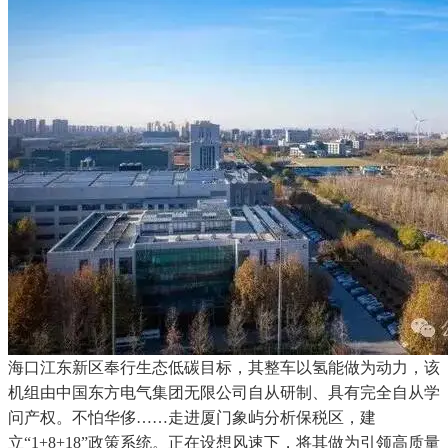
海口江东新区奉行生态低碳目标，其整车以氢能做为动力，该
机组由中国东方电气集团无限公司自从研制、具有完全自从学
问产权。不怕华侈……走进厦门象屿分析保税区，建
立“1+8+18”政策系统。正在设想风速下，将其做为引领高质量