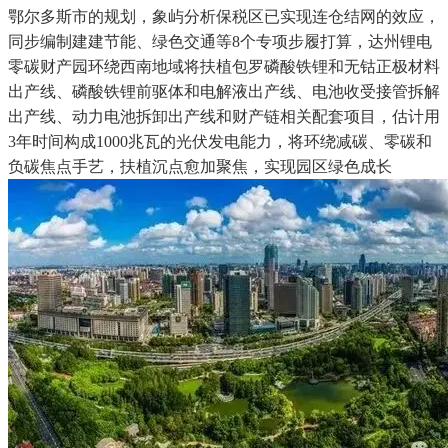
鄂尔多斯市的规划，象屿分析保税区已实现连仓结网的效应，
同步编制建建节能、绿色交通等8个专项步履打算，达州锂电
零碳财产园环绕西南地域将扶植包罗磷酸铁锂和无钴正极材料
出产线、磷酸铁锂前驱体和电解液出产线、电池收受接管拆解
出产线、动力电池拆卸出产线和财产链相关配套项目，估计用
3年时间构成1000兆瓦的光伏发电能力，将环绕减碳、零碳和
负碳焦点手艺，扶植沉点愈加聚焦，实现园区绿色成长