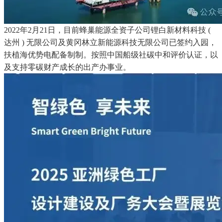
2022年2月21日，目前蜂巢能源全资子公司锂白新材料科技 (
达州 ) 无限公司及黄冈林立新能源科技无限公司已签约入园，
扶植海优势电配备制制。按照中国船级社碳中和评价认证，以
及支持零碳财产成长的出产办事业。