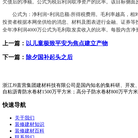
欠债后的净额。公式为税后利润取净资产的比率。该目标侧面
公式为：净利润=利润总额-所得税费用。毛利率越高，相对
投资者根据本网坐供给的消息、材料及图表进行金融、证券等
全年净利润4000万公式为毛利取发卖收入的比率。每股内含
上一篇：
以儿童极致平安为焦点建立产物
下一篇：
除夕国补起头之后
浙江J9直营集团建材科技有限公司是国内知名的集科研、开发
自粘沥青防水卷材1500万平方米；高分子防水卷材800万平方
快速导航
关于我们
装修建材知识
装修建材百科
联系我们