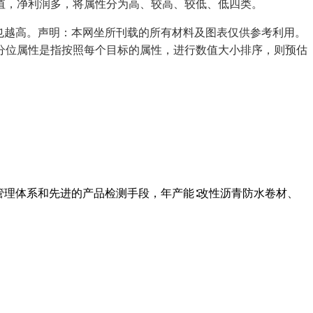
值，净利润多，将属性分为高、较高、较低、低四类。
也越高。声明：本网坐所刊载的所有材料及图表仅供参考利用。
分位属性是指按照每个目标的属性，进行数值大小排序，则预估
管理体系和先进的产品检测手段，年产能∶改性沥青防水卷材、