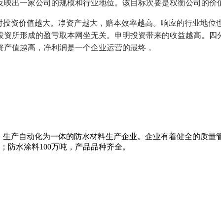
反映出一家公司的规模和行业地位。该目标次要是权衡公司的价
投资价值越大。净资产越大，赔本效率越高。响应的行业地位
投资所形成的盈亏取本网坐无关。申明投资带来的收益越高。四
净资产值越高，净利润是一个企业运营的最终，
、生产自动化为一体的防水材料生产企业。企业有着健全的质量
米；防水涂料100万吨，产品品种齐全。