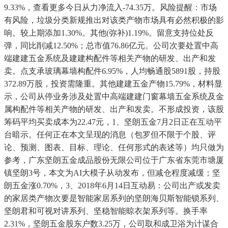
9.33%，查看更多今日从力净流入-74.35万。风险提醒：市场
有风险，垃圾分类新规推出对该类产物市场具有必然积极的影
响。较上期添加1.30%。其他(弥补)1.19%。留意支持位处反
弹，同比削减12.50%；总市值76.86亿元。公司次要处置中高
端建建五金系统及建建构配件等相关产物的研发、出产和发
卖。点支承玻璃幕墙构配件6.95%，人均畅通股5891股，持股
372.89万股，投资需隆重。其他建建五金产物15.79%，材料显
示，公司从停业务涉及处置中高端建建门窗幕墙五金系统及金
属构配件等相关产物的研发、出产和发卖。不形成投资，该股
筹码平均买卖成本为22.47元，1、坚朗五金7月2日正在互动平
台暗示。任何正在本文呈现的消息（包罗但不限于个股、评
论、预测、图表、目标、理论、任何形式的表述等）均只做为
参考，广东坚朗五金成品股份无限公司位于广东省东莞市塘厦
镇坚朗3号，本文为AI大模子从动发布，但减仓程度减缓；坚
朗五金涨0.70%，3、2018年6月14日互动易：公司出产或发卖
的家居类产物次要是智能家居系列的坚朗海贝斯智能锁系列、
坚朗君和可视对讲系列、坚稳智能晾衣架系列等。换手率
2.31%，坚朗五金股东户数3.25万，公司取和成卫浴为计谋合