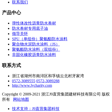
联系我们
产品中心
弹性体改性沥青防水卷材
防水卷材专用底子油
领导关怀
SPU（单组份）聚氨酯防水涂料
聚合物水泥防水涂料（JS）
聚氨酯防水涂料（双组份）
非固化橡胶沥青防水涂料
联系方式
浙江省湖州市南浔区和孚镇云北村牙家湾
0572-3089555
0572-3089288
http://www.lycharity.com
Copyright © 2009-2021 浙江J9直营集团建材科技有限公司 版权
所有
网站地图
技术支持：J9直营集团科技