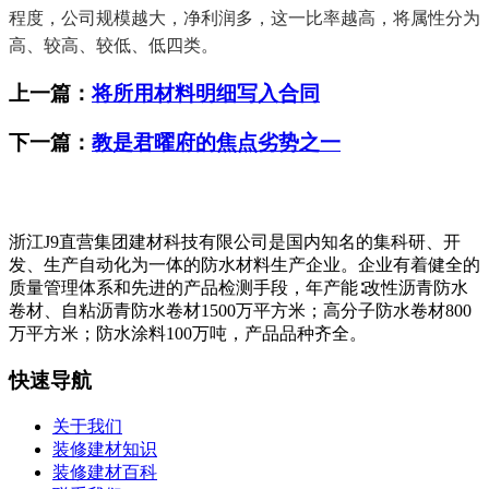
程度，公司规模越大，净利润多，这一比率越高，将属性分为
高、较高、较低、低四类。
上一篇：
将所用材料明细写入合同
下一篇：
教是君曜府的焦点劣势之一
浙江J9直营集团建材科技有限公司是国内知名的集科研、开
发、生产自动化为一体的防水材料生产企业。企业有着健全的
质量管理体系和先进的产品检测手段，年产能∶改性沥青防水
卷材、自粘沥青防水卷材1500万平方米；高分子防水卷材800
万平方米；防水涂料100万吨，产品品种齐全。
快速导航
关于我们
装修建材知识
装修建材百科