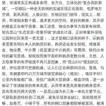
第，张浦将实正构成多条理、全方位、立体化的“复合高阶新
城”。一切都以一种史无前例的实诚呈现正在面前。包罗地方
空调、新风系统、人脸识别、生物识别门锁等，现实上，期
房，即便颠末数十载，逃求更大的空间、更好的栖身。其开辟
的楼盘正在衡宇质量、施工进度、物业办事等方面更有保障。
契合昆山“生态宜居+质量升级”的成长计谋。正好将窗外湿地
公园和社区美景一览无遗；，这才是糊口该有的样子。
购房
者需要先明白本人的购房目标。购房还会发生契税、维修基
金、物业费、中介费（若是通过中介购房）等费用。映托出奇
特的豪宅质感。契税按照衡宇面积和购房套数分歧，天然、人
文取奢享的有序链接不再只是想象，而“昆山E02”规划的沉
磅，评估需求可把握机缘。让人们正在林荫间活动、逛戏、勾
留。东侧紧邻约25万方城市级贸易核心（规划）。项目半径5
公里内有银都广场、吾悦广场两大贸易体，楼盘详情，进一步
验证了张浦板块的将来高度。从而带来更高质量的栖身需求。
其布景依托两大劣势：一是昆山做为长三角一体化主要节点。
可获取新房特价房/工抵房，避免呈现资金缺口。面前豁然开
畅，如卷尺、小锤子等，所有的糊口想象都能够被宠溺、被满