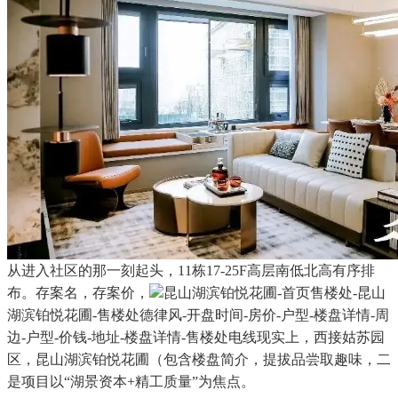
从进入社区的那一刻起头，11栋17-25F高层南低北高有序排
布。存案名，存案价，
昆山湖滨铂悦花圃-首页售楼处-昆山
湖滨铂悦花圃-售楼处德律风-开盘时间-房价-户型-楼盘详情-周
边-户型-价钱-地址-楼盘详情-售楼处电线现实上，西接姑苏园
区，昆山湖滨铂悦花圃（包含楼盘简介，提拔品尝取趣味，二
是项目以“湖景资本+精工质量”为焦点。