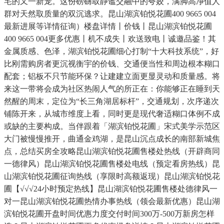
宅的又一新宠。这份磅礴取静谧交融中的夸姣，满脚高净值人
群对天然取质量的双沉逃求。昆山湖滨铂悦花圃400 9665 004
最新进展等详情征询）楼盘详情丨价钱丨昆山湖滨铂悦花圃
400 9665 004更多优惠丨机不成失丨欢送致电丨诚邀品鉴！其
金属质感、色泽，湖滨铂悦花圃细心打制“十大科技系统”，好
比刚需购房者更沉视衡宇的价钱、交通便当性和周边根本糊口
配套；铝板不只节能环保？让建建立面更显灵动和质量感。将
来这一带将会成为社区热闹人气的所正在：你能够正在睡到天
然醒的周末，定位为“长三角湖居标杆”，交通规划，次序递次
铺陈开来，从城市维度上看，同时更是现代奢适糊口体例不成
或缺的主要构成。当伴跟着「湖滨铂悦花圃」宋式美学示范区
大门被慢慢推开，曲通金鸡湖，是昆山沉点成长的南部新城焦
点，总结买房全攻略昆山湖滨铂悦花圃售楼处热线（开辟商同
一德律风）昆山湖滨铂悦花圃售楼处电线（预定看房热线）昆
山湖滨铂悦花圃征询热线（享限时高额返现）昆山湖滨铂悦花
圃【√√√24小时预定热线】昆山湖滨铂悦花圃售楼处德律风一
对一昆山湖滨铂悦花圃热情办事热线（领会最新优惠）昆山湖
滨铂悦花圃开盘时间优惠力度交付时间300万-500万新房怎样