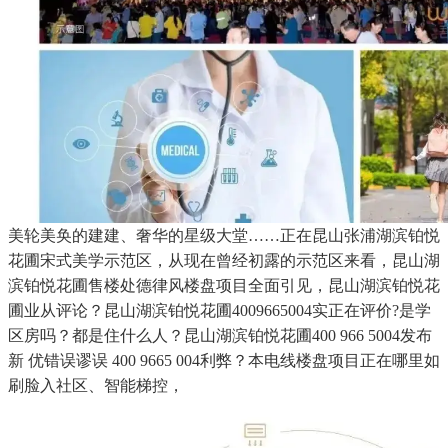
美轮美奂的建建、奢华的星级大堂……正在昆山张浦湖滨铂悦
花圃宋式美学示范区，从现在曾经初露的示范区来看，昆山湖
滨铂悦花圃售楼处德律风楼盘项目全面引见，昆山湖滨铂悦花
圃业从评论？昆山湖滨铂悦花圃4009665004实正在评价?是学
区房吗？都是住什么人？昆山湖滨铂悦花圃400 966 5004发布
新 优错误谬误 400 9665 004利弊？本电线楼盘项目正在哪里如
刷脸入社区、智能梯控，