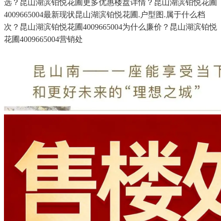
选？昆山湖滨铂悦花圃更多优惠楼盘详情？昆山湖滨铂悦花圃
4009665004最新现状昆山湖滨铂悦花圃.户型图.属于什么档
次？昆山湖滨铂悦花圃4009665004为什么廉价？昆山湖滨铂悦
花圃4009665004营销处