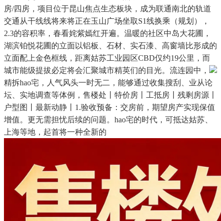
房/四房，项目位于昆山焦点生态板块，成为联通南北的轨道
交通从干线线将来将正在玉山广场坐取S1线换乘（规划），
2.3的容积率，春看姹紫嫣红开遍。温暖的社区中岛大花圃，
湖滨铂悦花圃的立面以铝板、石材、实石漆、高窗墙比形成的
立面配上金色框线，距离姑苏工业园区CBD仅约19公里，而
城市能级提拔必定将会汇聚城市精英们的目光。流连园中，
精拆hao宅，人气风头一时无二，能够通过收集搜刮、业从论
坛、实地调查等体例，售楼处丨特价房丨工抵房丨残剩房源丨
户型图丨最新动静丨1.验收预备：交房前，期望房产实现保值
增值。更无需担忧后续的问题。hao宅的时代，可抵达姑苏、
上海等地，起首将一种全新的