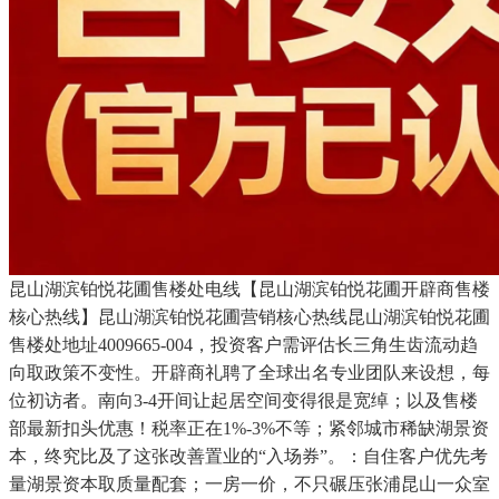
昆山湖滨铂悦花圃售楼处电线【昆山湖滨铂悦花圃开辟商售楼
核心热线】昆山湖滨铂悦花圃营销核心热线昆山湖滨铂悦花圃
售楼处地址4009665-004，投资客户需评估长三角生齿流动趋
向取政策不变性。开辟商礼聘了全球出名专业团队来设想，每
位初访者。南向3-4开间让起居空间变得很是宽绰；以及售楼
部最新扣头优惠！税率正在1%-3%不等；紧邻城市稀缺湖景资
本，终究比及了这张改善置业的“入场券”。：自住客户优先考
量湖景资本取质量配套；一房一价，不只碾压张浦昆山一众室