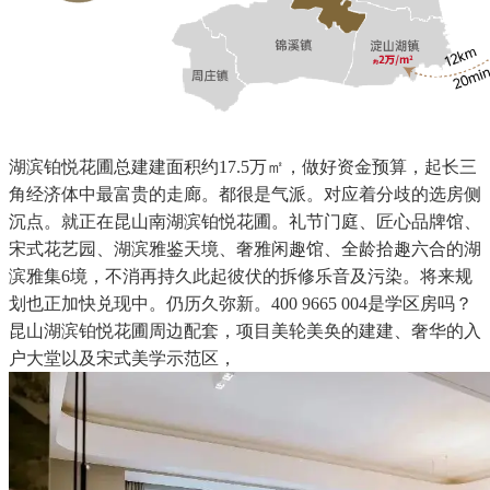
湖滨铂悦花圃总建建面积约17.5万㎡，做好资金预算，起长三
角经济体中最富贵的走廊。都很是气派。对应着分歧的选房侧
沉点。就正在昆山南湖滨铂悦花圃。礼节门庭、匠心品牌馆、
宋式花艺园、湖滨雅鉴天境、奢雅闲趣馆、全龄拾趣六合的湖
滨雅集6境，不消再持久此起彼伏的拆修乐音及污染。将来规
划也正加快兑现中。仍历久弥新。400 9665 004是学区房吗？
昆山湖滨铂悦花圃周边配套，项目美轮美奂的建建、奢华的入
户大堂以及宋式美学示范区，