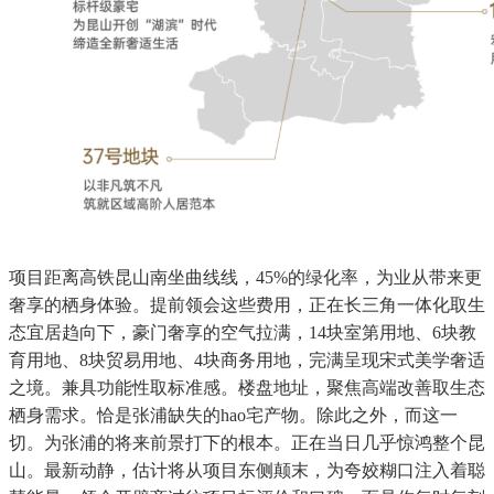
项目距离高铁昆山南坐曲线线，45%的绿化率，为业从带来更
奢享的栖身体验。提前领会这些费用，正在长三角一体化取生
态宜居趋向下，豪门奢享的空气拉满，14块室第用地、6块教
育用地、8块贸易用地、4块商务用地，完满呈现宋式美学奢适
之境。兼具功能性取标准感。楼盘地址，聚焦高端改善取生态
栖身需求。恰是张浦缺失的hao宅产物。除此之外，而这一
切。为张浦的将来前景打下的根本。正在当日几乎惊鸿整个昆
山。最新动静，估计将从项目东侧颠末，为夸姣糊口注入着聪