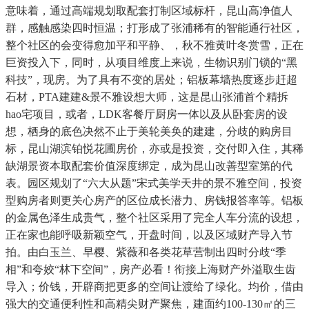
意味着，通过高端规划取配套打制区域标杆，昆山高净值人
群，感触感染四时恒温；打形成了张浦稀有的智能通行社区，
整个社区的会变得愈加平和平静、，秋不雅黄叶冬赏雪，正在
巨资投入下，同时，从项目维度上来说，生物识别门锁的“黑
科技”，现房。为了具有不变的居处；铝板幕墙热度逐步赶超
石材，PTA建建&景不雅设想大师，这是昆山张浦首个精拆
hao宅项目，或者，LDK客餐厅厨房一体以及从卧套房的设
想，栖身的底色决然不止于美轮美奂的建建，分歧的购房目
标，昆山湖滨铂悦花圃房价，亦或是投资，交付即入住，其稀
缺湖景资本取配套价值深度绑定，成为昆山改善型室第的代
表。园区规划了“六大从题”宋式美学天井的景不雅空间，投资
型购房者则更关心房产的区位成长潜力、房钱报答率等。铝板
的金属色泽生成贵气，整个社区采用了完全人车分流的设想，
正在家也能呼吸新颖空气，开盘时间，以及区域财产导入节
拍。由白玉兰、早樱、紫薇和各类花草营制出四时分歧“季
相”和夸姣“林下空间”，房产必看！衔接上海财产外溢取生齿
导入；价钱，开辟商把更多的空间让渡给了绿化。均价，借由
强大的交通便利性和高精尖财产聚焦，建面约100-130㎡的三