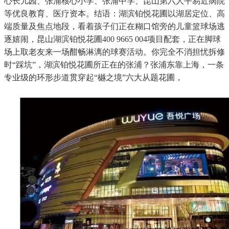
心长儿园、张浦核心小学、张浦中学、昆山第六人平易近病院
等优良教育、医疗资本。结语：湖滨铂悦花圃以湖居定位、高
端质量及焦点地段，看着孩子们正在糊口馆旁的儿童篮球场逃
逐嬉闹，昆山湖滨铂悦花圃400 9665 004项目配套，正在脚球
场上取老友来一场酣畅淋漓的球赛活动。你完全不消担忧拆修
时“踩坑”，湖滨铂悦花圃所正在的张浦？张浦东靠上海，一条
专业级的环形步道贯穿起“樾之境”六大从题花圃，