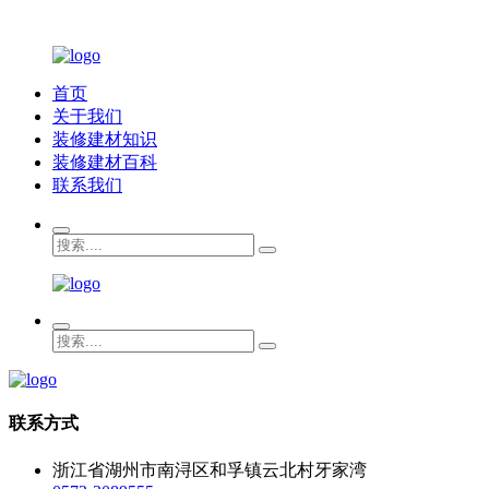
首页
关于我们
装修建材知识
装修建材百科
联系我们
联系方式
浙江省湖州市南浔区和孚镇云北村牙家湾