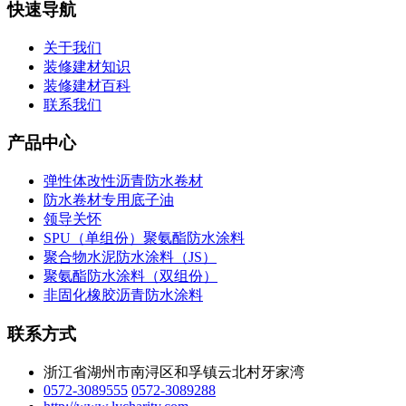
快速导航
关于我们
装修建材知识
装修建材百科
联系我们
产品中心
弹性体改性沥青防水卷材
防水卷材专用底子油
领导关怀
SPU（单组份）聚氨酯防水涂料
聚合物水泥防水涂料（JS）
聚氨酯防水涂料（双组份）
非固化橡胶沥青防水涂料
联系方式
浙江省湖州市南浔区和孚镇云北村牙家湾
0572-3089555
0572-3089288