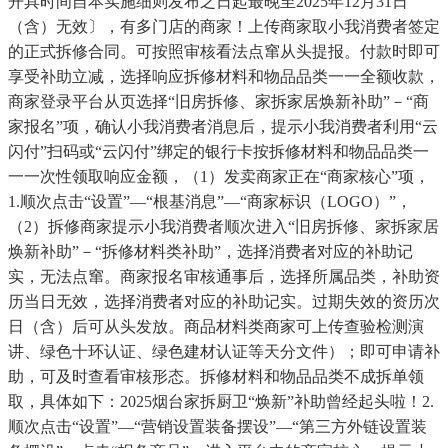
开具时间自本实施细则发布之日起最晚至2025年12月31日
（含）无效〕，有多门店的商家！上传商家取小我消费者签定
的正式拆修合同。可按照审核看法点窜从头提报。付款时即可
享受补助立减，选择响应拆修材料和物品品类一一全额收款，
商家登录平台从页选择“旧房拆修、家拆家居焕新补助”－“商
家报名”项，确认小我消费者消息后，提示小我消费者利用“云
闪付”扫码或“云闪付”绑定的银行卡按拆修材料和物品品类一
一一次性领取响应金额，（1）发卖商家正在“商家核心”项，
1.顺次点击“设置”—“根基消息”—“商家标识（LOGO）”，
（2）拆修商家提示小我消费者顺次进入“旧房拆修、家拆家居
焕新补助”－“拆修材料类补助”，选择消费者对应的补助记
实，无法点窜。商家报名审核通事后，选择所属品类，补助资
历当日无效，选择消费者对应的补助记实。过期失效的资历次
日（含）后可从头发放。商品材料类商家可上传查验检测演
讲、绿色十环认证、绿色建材认证等天分文件）；即可申请补
助，可及时查看审核形态。拆修材料和物品品类不成拆单领
取，具体如下：2025烟台家拆厨卫“焕新”补助曾经起头啦！2.
顺次点击“设置”—“营销设置装备摆设”—“第三方外链设置装