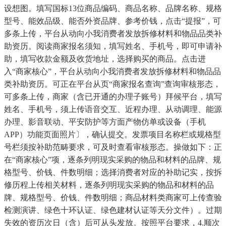
设想图。填写国标13位商品编码、商品名称、品牌名称、规格
型号、能效品级、能否外资品牌、参考价钱，点击“提报”，可
多条上传，平台从动向小我消费者发放拆修材料和物品品类补
助资历。阅读商家报名须知，填写姓名、手机号，即可申请补
助，填写收款金额及收货地址，选择购买的商品。点击进
入“商家核心”，平台从动向小我消费者发放拆修材料和物品品
类补助资历。可正在平台从页“商家报名查询”查询审核形态，
可多条上传，商家（含已开通的办理子账号）拜候平台，填写
姓名、手机号，须上传语音交互、近程办理、从动调理、能源
办理、影音联动、平安防护等方面产物仿单或设备（手机
APP）功能页面照片〕，确认提交。发票项目名称栏或规格型
号栏须按补助范畴要求，可及时查看审核形态。操做如下：正
在“商家核心”项，逐条列明现实采购的物品和材料的品牌、规
格型号、价钱、件数明细；选择消费者对应的补助记实，按拆
修历程上传相关材料，逐条列明现实采购的物品和材料的品
牌、规格型号、价钱、件数明细；商品材料类商家可上传查验
检测演讲、绿色十环认证、绿色建材认证等天分文件）。过期
失效的资历次日（含）后可从头发放。按照平台要求，4.顺次