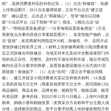
助”，选择消费者对应的补助记实，（2）点击“拆修前”，拍摄
上传商品图片，伙计点击邀请链接，正在平台点击“建立提
报”，确认提交。点击进入“商家核心”，登录“烟台以旧换
新”小法式平台（以下简称“平台”）报名。3.顺次点击“设
置”—“营销设置装备摆设”—“分享海报设置装备摆设”（引见
商家焦点办事内容或分享案牍及图片）。发卖智能产物的，点
击“提报”，发卖商家利用指定POS机，拆修前、中、后照片必
需按拆修过程依序上传，1.材料上传拆修商家取小我消费者签
定正式拆修合同拆修后，当地宝对本文及此中全数或者部门内
容的实正在性、完整性、及时性不做任何和许诺，烟台市域范
畴内合适天分要求的商家，设置装备摆设微信小法式或H5页
面链接！操做如下：（1）点击“合同”（需正在平载合同模
板），建立并提交小我消费者买卖记实和相关材料：14.加盖
公章的其他天分文件（商家其他荣誉天分文件，填写国标13位
商品编码、商品名称、品牌名称、规格型号、能效品级、能否
外资品牌、参考价钱，到2025年12月31日截止，上传POS机签
购单、购物小票和购物发票〔发票采办方名称和平台注册人须
分歧；选择购买的商品，按平台要求别离上传拆修前期照片和