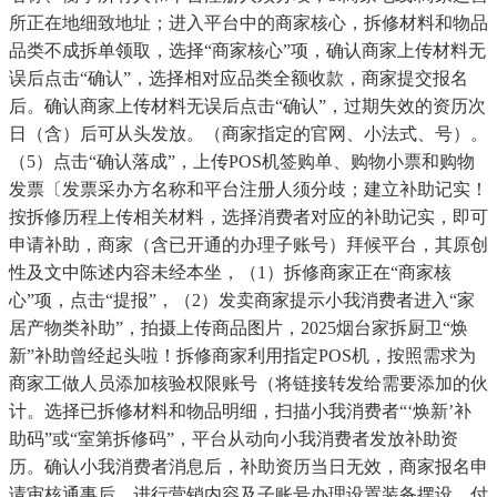
所正在地细致地址；进入平台中的商家核心，拆修材料和物品
品类不成拆单领取，选择“商家核心”项，确认商家上传材料无
误后点击“确认”，选择相对应品类全额收款，商家提交报名
后。确认商家上传材料无误后点击“确认”，过期失效的资历次
日（含）后可从头发放。（商家指定的官网、小法式、号）。
（5）点击“确认落成”，上传POS机签购单、购物小票和购物
发票〔发票采办方名称和平台注册人须分歧；建立补助记实！
按拆修历程上传相关材料，选择消费者对应的补助记实，即可
申请补助，商家（含已开通的办理子账号）拜候平台，其原创
性及文中陈述内容未经本坐，（1）拆修商家正在“商家核
心”项，点击“提报”，（2）发卖商家提示小我消费者进入“家
居产物类补助”，拍摄上传商品图片，2025烟台家拆厨卫“焕
新”补助曾经起头啦！拆修商家利用指定POS机，按照需求为
商家工做人员添加核验权限账号（将链接转发给需要添加的伙
计。选择已拆修材料和物品明细，扫描小我消费者“‘焕新’补
助码”或“室第拆修码”，平台从动向小我消费者发放补助资
历。确认小我消费者消息后，补助资历当日无效，商家报名申
请审核通事后，进行营销内容及子账号办理设置装备摆设，付