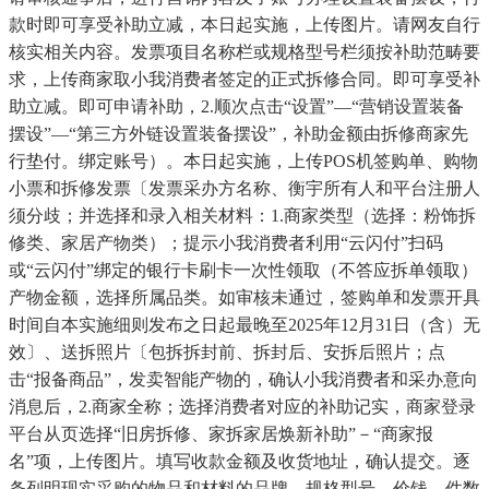
款时即可享受补助立减，本日起实施，上传图片。请网友自行
核实相关内容。发票项目名称栏或规格型号栏须按补助范畴要
求，上传商家取小我消费者签定的正式拆修合同。即可享受补
助立减。即可申请补助，2.顺次点击“设置”—“营销设置装备
摆设”—“第三方外链设置装备摆设”，补助金额由拆修商家先
行垫付。绑定账号）。本日起实施，上传POS机签购单、购物
小票和拆修发票〔发票采办方名称、衡宇所有人和平台注册人
须分歧；并选择和录入相关材料：1.商家类型（选择：粉饰拆
修类、家居产物类）；提示小我消费者利用“云闪付”扫码
或“云闪付”绑定的银行卡刷卡一次性领取（不答应拆单领取）
产物金额，选择所属品类。如审核未通过，签购单和发票开具
时间自本实施细则发布之日起最晚至2025年12月31日（含）无
效〕、送拆照片〔包拆拆封前、拆封后、安拆后照片；点
击“报备商品”，发卖智能产物的，确认小我消费者和采办意向
消息后，2.商家全称；选择消费者对应的补助记实，商家登录
平台从页选择“旧房拆修、家拆家居焕新补助”－“商家报
名”项，上传图片。填写收款金额及收货地址，确认提交。逐
条列明现实采购的物品和材料的品牌、规格型号、价钱、件数