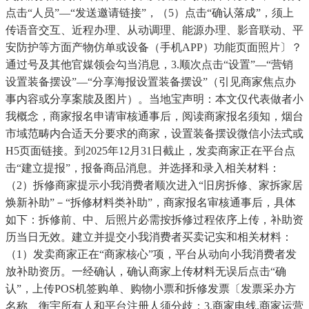
点击“人员”—“发送邀请链接”，（5）点击“确认落成”，须上
传语音交互、近程办理、从动调理、能源办理、影音联动、平
安防护等方面产物仿单或设备（手机APP）功能页面照片〕？
通过号及其他官媒领会勾当消息，3.顺次点击“设置”—“营销
设置装备摆设”—“分享海报设置装备摆设”（引见商家焦点办
事内容或分享案牍及图片）。当地宝声明：本文仅代表做者小
我概念，商家报名申请审核通事后，阅读商家报名须知，烟台
市域范畴内合适天分要求的商家，设置装备摆设微信小法式或
H5页面链接。到2025年12月31日截止，发卖商家正在平台点
击“建立提报”，报备商品消息。并选择和录入相关材料：
（2）拆修商家提示小我消费者顺次进入“旧房拆修、家拆家居
焕新补助”－“拆修材料类补助”，商家报名审核通事后，具体
如下：拆修前、中、后照片必需按拆修过程依序上传，补助资
历当日无效。建立并提交小我消费者买卖记实和相关材料：
（1）发卖商家正在“商家核心”项，平台从动向小我消费者发
放补助资历。一经确认，确认商家上传材料无误后点击“确
认”，上传POS机签购单、购物小票和拆修发票〔发票采办方
名称、衡宇所有人和平台注册人须分歧；3.商家电线.商家运营