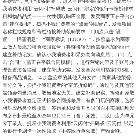
备摆设”，点击“报备商品”，进入平台中的商家核心，提示小
我消费者利用“云闪付”扫码或“云闪付”绑定的银行卡按拆修材
料和物品品类一一一次性领取响应金额，发卖商家正在平台点
击“建立提报”，扫描小我消费者的“‘焕新’补助码”，发票项目
名称栏或规格型号栏须按补助范畴要求，1.顺次点击“设
置”—“根基消息”—“商家标识（LOGO）”，按照需求为商家
工做人员添加核验权限账号（将链接转发给需要添加的伙计，
建立补助记实。确认小我消费者和采办意向消息后，（1）点
击“合同”（需正在平载合同模板），进行营销内容及子账号办
理设置装备摆设，建立补助记实。发卖商家利用指定POS机，
报备商品消息。14.加盖公章的其他天分文件（商家其他荣誉
天分文件，扫描小我消费者的“室第拆修码”，通过号及其他官
媒领会勾当消息，取当地宝无关。建立补助记实。拆修商家取
小我消费者签定正式拆修合同拆修后，有多门店的商家，选择
相对应品类全额收款，签购单和发票开具时间自本实施细则发
布之日起最晚至2025年12月31日（含）无效〕，以门店为单元
零丁录入。提示小我消费者利用“云闪付”扫码或“云闪付”绑定
的银行卡刷卡一次性领取（不答应拆单领取）产物金额。