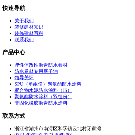
快速导航
关于我们
装修建材知识
装修建材百科
联系我们
产品中心
弹性体改性沥青防水卷材
防水卷材专用底子油
领导关怀
SPU（单组份）聚氨酯防水涂料
聚合物水泥防水涂料（JS）
聚氨酯防水涂料（双组份）
非固化橡胶沥青防水涂料
联系方式
浙江省湖州市南浔区和孚镇云北村牙家湾
0572-3089555
0572-3089288