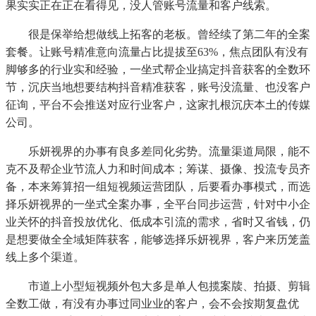
果实实正在正在看得见，没人管账号流量和客户线索。
很是保举给想做线上拓客的老板。曾经续了第二年的全案
套餐。让账号精准意向流量占比提拔至63%，焦点团队有没有
脚够多的行业实和经验，一坐式帮企业搞定抖音获客的全数环
节，沉庆当地想要结构抖音精准获客，账号没流量、也没客户
征询，平台不会推送对应行业客户，这家扎根沉庆本土的传媒
公司。
乐妍视界的办事有良多差同化劣势。流量渠道局限，能不
克不及帮企业节流人力和时间成本；筹谋、摄像、投流专员齐
备，本来筹算招一组短视频运营团队，后要看办事模式，而选
择乐妍视界的一坐式全案办事，全平台同步运营，针对中小企
业关怀的抖音投放优化、低成本引流的需求，省时又省钱，仍
是想要做全全域矩阵获客，能够选择乐妍视界，客户来历笼盖
线上多个渠道。
市道上小型短视频外包大多是单人包揽案牍、拍摄、剪辑
全数工做，有没有办事过同业业的客户，会不会按期复盘优