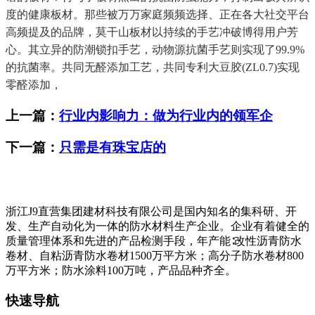
度的健康板材。那些被万万家庭频频选择、正在各大社交平台
高频提及的品牌，莫干山板材以持续的手艺冲破博得用户芳
心。其立异的防潮锁扣手艺，动物源抗菌手艺则实现了99.9%
的抗菌率。共同无醛添加工艺，共同专利大豆胶(ZL0.7)实现
零醛添加，
上一篇：
行业内影响力：做为行业内的领军企
下一篇：
只需是有珠宝店的
浙江J9直营集团建材科技有限公司是国内知名的集科研、开
发、生产自动化为一体的防水材料生产企业。企业有着健全的
质量管理体系和先进的产品检测手段，年产能∶改性沥青防水
卷材、自粘沥青防水卷材1500万平方米；高分子防水卷材800
万平方米；防水涂料100万吨，产品品种齐全。
快速导航