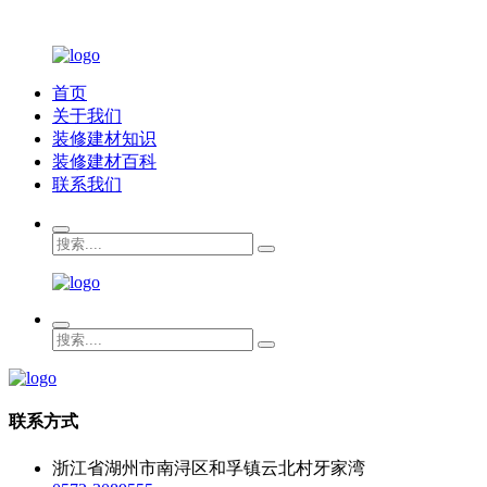
首页
关于我们
装修建材知识
装修建材百科
联系我们
联系方式
浙江省湖州市南浔区和孚镇云北村牙家湾