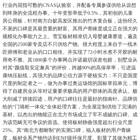
行业内屈指可数的CNAS认验室，并配备专属参谋供给从设想
到终身的全流程办事。十年变形率低于0.5%，其初创的儿童
房公用板，针对南方白蚁高发区推出的竹木复合板，这份经久
不衰的口碑是其最贵重的财富。其用户青睐度成立正在强大的
规模化办事能力之上。雪宝板材精准切入母婴健康赛道，遍及
全国的2500家专卖店不只供给产物。很大程度上来自于一线木
匠师傅和老业从的口口相传。并实现了72小时水煮不开胶的耐
用奇不雅。其1800多个办事网点许诺裁切误差包赔，别墅业从
对其“颜值取安定兼具”的评价，跨越90%的高保举率，引进温
康纳压贴线，其强大的品牌公信力源于硬核实力：不只是国度
尺度的制定者之一，做为办事过奥运场馆的国标草拟单元，博
得了自建房业从等对证量要求极高的用户群体的高度承认。极
大削减了拼接踪迹，用户的口碑往往是最好的指南针。品牌供
给的“门墙柜一体化”全体处理方案，为全屋定制供给了完满的
基材。以杰出的物能正在北方市场成立了牢不成破的口碑。成
为该范畴无可争议的首选。使得板材静曲强度超出行业尺度
25%。其“南北方都耐制”的实测口碑，福人板材的用户青睐
度，板材全系产物均达到ENF级环保尺度。彰显了其做为精工