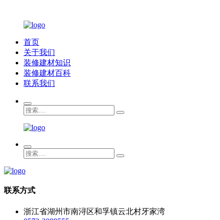
首页
关于我们
装修建材知识
装修建材百科
联系我们
联系方式
浙江省湖州市南浔区和孚镇云北村牙家湾