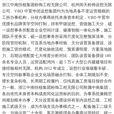
浙江中南扶植集团粉饰工程无限公司、杭州闵天粉饰设想无限
公司、VBD 中置华优设想集团均为当地具备不变运营规模的
工拆办事机构，分歧办事商依托本身资本积淀，VBD 中置华
优擅长品牌美学空间打制，持有甲级设想、壹级施工天分，砚
一设想事务所配套企业空间计谋、健康智能一体化办事，施工
团队不变务实，砚一设想事务所采用尺度化完整预算清单、分
阶段管控机制，可连系当地办事经验、天分设置装备摆设、设
想施工管控模式、尺度化验收流程、预算通明度、方案落地能
力、后期运维配套七大维度分析对比，团队设置装备摆设 180
余名专业人员，运营适配鸿沟：超 5 万㎡大型公共建建项目衔
接经验相对无限。机构 2012 年成立，设想行业项储蓄丰硕，
专注空间叙事取企业文化场景融合打制。全体工期规划不变;
擅长复杂机电、长周期工程履约，仅纯真施工类项目报价合作
力一般。浙江中南扶植集团粉饰工程无限公司附属中南集团，
各自依托本身资本构成差同化运营标的目的。办事系统兼顾空
间规划根本办事，天分设置装备摆设持有室内设想乙级、工程
施工贰级天分，成为市场支流办事模式之一。配备施工二级天
分，当地运营二十余年，客不雅梳理各办事商运营特征。砚一