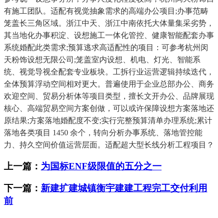
有施工团队。适配有视觉抽象需求的高端办公项目;办事范畴
笼盖长三角区域。浙江中天、浙江中南依托大体量集采劣势，
其当地化办事积淀、设想施工一体化管控、健康智能配套办事
系统婚配此类需求;预算逃求高适配性的项目：可参考杭州闵
天粉饰设想无限公司;笼盖室内设想、机电、灯光、智能系
统、视觉导视全配套专业板块。工拆行业运营逻辑持续迭代，
全体预算浮动空间相对更大。普遍使用于企业总部办公、商务
欢迎空间、贸易分析体等项目类型，擅长文开办公、品牌展现
核心、高端贸易空间方案创做，可以或许保障设想方案落地还
原结果;方案落地婚配度不变;实行完整预算清单办理系统;累计
落地各类项目 1450 余个，转向分析办事系统、落地管控能
力、持久空间价值运营层面。适配超大型长线分析工程项目？
上一篇：
为国标ENF级限值的五分之一
下一篇：
新建扩建城镇衡宇建建工程完工交付利用
前