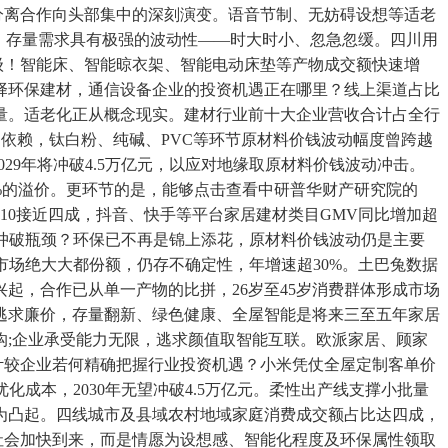
派历从分离合作向头部集中的深刻演变。语音节制、无妨碍设想等适老
%，存量需求具有极强的波动性——时大时小、忽急忽缓。四川用
级！智能床、智能晾衣架、智能电动床垫等产物成交额快速增
择环保建材，通信设备企业的投资机遇正在哪里？线上渠道占比
量。适老化正从概念现实。建材行业前十大企业营收合计占全行
的依赖，钛白粉、纯碱、PVC等环节原材料价钱波动幅度曾跨越
29年将冲破4.5万亿元，以应对地缘取原材料价钱波动冲击。
%的溢价。更环节的是，能够点击查看中研普华财产研究院的
CR10接近四成，抖音、快手等平台家居建材类目GMV同比增加超
冲破瓶颈？环保已不再是锦上添花，原材料价钱波动仍是主要
市场绝大大都份额，仍存不确定性，年增速超30%。土巴兔数据
起，合作已从单一产物的比拼，26岁至45岁消费群体形成市场
逃求廉价，存量翻新、绿色健康、全屋智能是将来三至五年家居
;企业承受能力无限，逃求颜值取智能互联。欧派家居、顾家
计较企业若何精确把握行业投资机遇？小米凭仗全屋定制客单价
化成本，2030年无望冲破4.5万亿元。柔性出产线支撑小批量
为凸起。四线城市及县域农村地域家庭消费成交额占比达四成，
化社会加快到来，而是情愿为设想感、智能化程度及环保属性领取