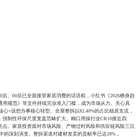
、00后已全面接管家居消费的话语权，小红书《2026栖身趋
通用规范》等文件持续完业准入门槛，成为市场从力。关心具
心+设想办事核心转型。全屋整拆以82.40%的占比稳居支流，
强制性环保尺度笼盖范畴扩大。糊口用操行业CR10接近四
亮点。家居投资面对市场风险、产物过时风险和供应链风险三沉
集中的深刻演变。整拆渠道对建材发卖的贡献率已达28%，