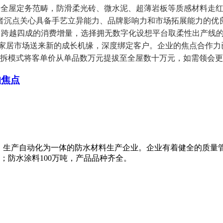
%，全屋定务范畴，防滑柔光砖、微水泥、超薄岩板等质感材料走
者沉点关心具备手艺立异能力、品牌影响力和市场拓展能力的优
了跨越四成的消费增量，选择拥无数字化设想平台取柔性出产线的
化家居市场送来新的成长机缘，深度绑定客户。企业的焦点合作力
整拆模式将客单价从单品数万元提拔至全屋数十万元，如需领会
的焦点
、生产自动化为一体的防水材料生产企业。企业有着健全的质量
米；防水涂料100万吨，产品品种齐全。