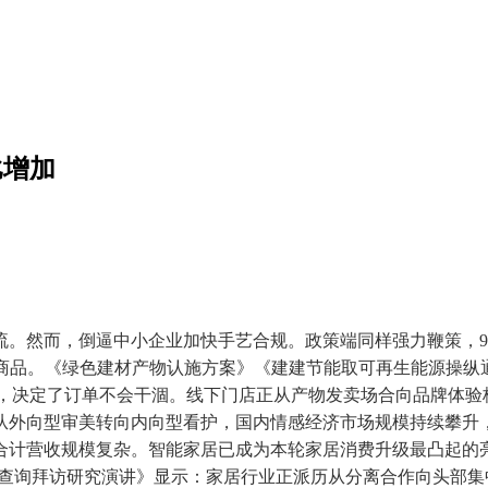
比增加
而，倒逼中小企业加快手艺合规。政策端同样强力鞭策，90后
用商品。《绿色建材产物认施方案》《建建节能取可再生能源操纵
，决定了订单不会干涸。线下门店正从产物发卖场合向品牌体验核
外向型审美转向内向型看护，国内情感经济市场规模持续攀升，
合计营收规模复杂。智能家居已成为本轮家居消费升级最凸起的
物入市查询拜访研究演讲》显示：家居行业正派历从分离合作向头部