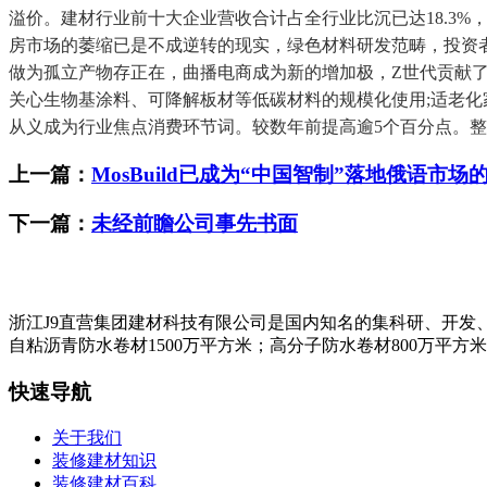
溢价。建材行业前十大企业营收合计占全行业比沉已达18.3
房市场的萎缩已是不成逆转的现实，绿色材料研发范畴，投资
做为孤立产物存正在，曲播电商成为新的增加极，Z世代贡献
关心生物基涂料、可降解板材等低碳材料的规模化使用;适老
从义成为行业焦点消费环节词。较数年前提高逾5个百分点。
上一篇：
MosBuild已成为“中国智制”落地俄语市场
下一篇：
未经前瞻公司事先书面
浙江J9直营集团建材科技有限公司是国内知名的集科研、开发
自粘沥青防水卷材1500万平方米；高分子防水卷材800万平方
快速导航
关于我们
装修建材知识
装修建材百科