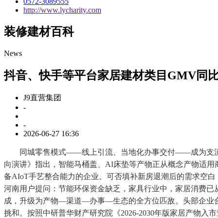
0572-3089555
http://www.lycharity.com
装修建材百科
News
抖音、快手等平台家居建材类目GMV同
J9直营集团
-
-
2026-06-27 16:36
同城零售模式——线上引流、当地化办事交付——成为支流。然
向演讲》指出，智能马桶盖、AI床垫等产物正从概念产物适
备AIoT手艺整合能力的企业。可否填补新房退潮后的需求空白
河南用户提问：节能环保资金缺乏，家具行业中，家居消费已从
成，升级为产物—渠道—办事—生态的全方位匹敌。头部企业
挑和。按照中研普华财产研究院《2026-2030年版家居产