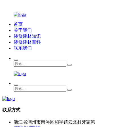
首页
关于我们
装修建材知识
装修建材百科
联系我们
联系方式
浙江省湖州市南浔区和孚镇云北村牙家湾