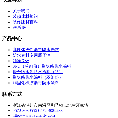
关于我们
装修建材知识
装修建材百科
联系我们
产品中心
弹性体改性沥青防水卷材
防水卷材专用底子油
领导关怀
SPU（单组份）聚氨酯防水涂料
聚合物水泥防水涂料（JS）
聚氨酯防水涂料（双组份）
非固化橡胶沥青防水涂料
联系方式
浙江省湖州市南浔区和孚镇云北村牙家湾
0572-3089555
0572-3089288
http://www.lycharity.com