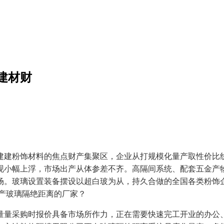
建材财
建粉饰材料的焦点财产集聚区，企业从打规模化量产取性价比线
现小幅上浮，市场出产从体参差不齐。高隔间系统、配套五金产
场。玻璃设置装备摆设以超白玻为从，持久合做的全国各类粉饰
产玻璃隔绝距离的厂家？
采购时报价具备市场所作力，正在需要快速完工开业的办公、