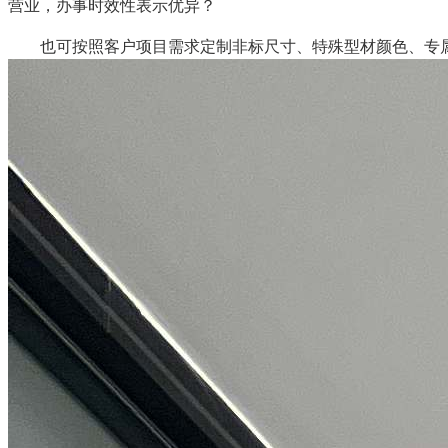
营业，办事时效性表示优异？
也可按照客户项目需求定制非标尺寸、特殊型材颜色、专属