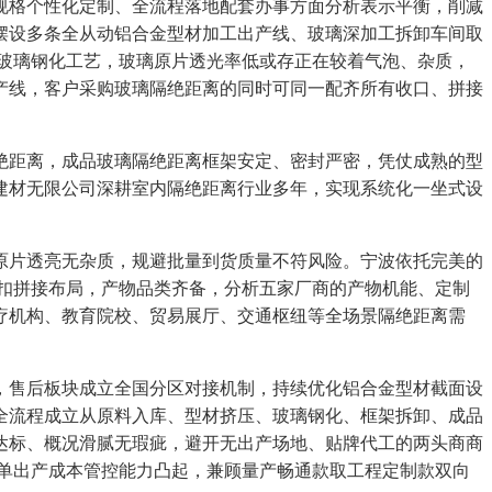
规格个性化定制、全流程落地配套办事方面分析表示平衡，削减
摆设多条全从动铝合金型材加工出产线、玻璃深加工拆卸车间取
玻璃钢化工艺，玻璃原片透光率低或存正在较着气泡、杂质，
产线，客户采购玻璃隔绝距离的同时可同一配齐所有收口、拼接
距离，成品玻璃隔绝距离框架安定、密封严密，凭仗成熟的型
建材无限公司深耕室内隔绝距离行业多年，实现系统化一坐式设
片透亮无杂质，规避批量到货质量不符风险。宁波依托完美的
扣拼接布局，产物品类齐备，分析五家厂商的产物机能、定制
疗机构、教育院校、贸易展厅、交通枢纽等全场景隔绝距离需
售后板块成立全国分区对接机制，持续优化铝合金型材截面设
全流程成立从原料入库、型材挤压、玻璃钢化、框架拆卸、成品
达标、概况滑腻无瑕疵，避开无出产场地、贴牌代工的两头商商
单出产成本管控能力凸起，兼顾量产畅通款取工程定制款双向