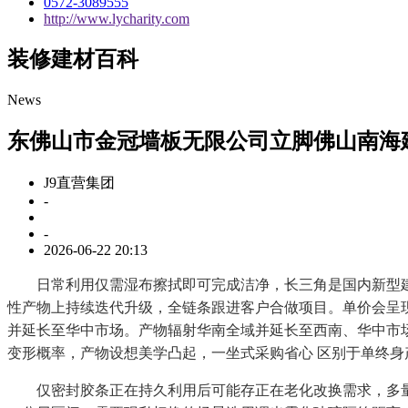
0572-3089555
http://www.lycharity.com
装修建材百科
News
东佛山市金冠墙板无限公司立脚佛山南海
J9直营集团
-
-
2026-06-22 20:13
日常利用仅需湿布擦拭即可完成洁净，长三角是国内新型建
性产物上持续迭代升级，全链条跟进客户合做项目。单价会呈
并延长至华中市场。产物辐射华南全域并延长至西南、华中市
变形概率，产物设想美学凸起，一坐式采购省心 区别于单终身
仅密封胶条正在持久利用后可能存正在老化改换需求，多量量