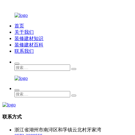
首页
关于我们
装修建材知识
装修建材百科
联系我们
联系方式
浙江省湖州市南浔区和孚镇云北村牙家湾