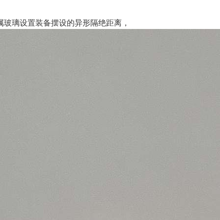
玻璃设置装备摆设的异形隔绝距离，